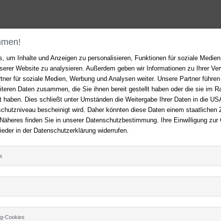
mmen!
, um Inhalte und Anzeigen zu personalisieren, Funktionen für soziale Medie
unserer Website zu analysieren. Außerdem geben wir Informationen zu Ihrer V
Rund um Ihren Einkauf
tner für soziale Medien, Werbung und Analysen weiter. Unsere Partner führen
iteren Daten zusammen, die Sie ihnen bereit gestellt haben oder die sie im 
Erweiterte Suche
 haben. Dies schließt unter Umständen die Weitergabe Ihrer Daten in die USA
utzniveau bescheinigt wird. Daher könnten diese Daten einem staatlichen Z
Zahlung und Versand
 Näheres finden Sie in unserer Datenschutzbestimmung. Ihre Einwilligung zur
Batterienhinweis
FOLGEN SIE
ieder in der Datenschutzerklärung widerrufen.
und bleiben Sie a
s
ng-Cookies