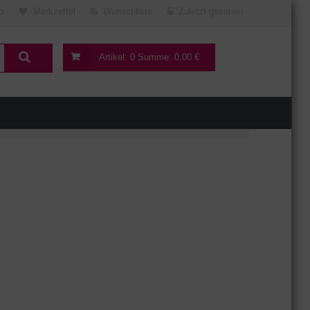
o
Merkzettel
Wunschliste
Zuletzt gesehen
Artikel:
0
Summe:
0,00 €