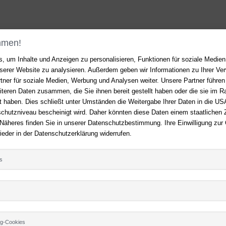
mmen!
, um Inhalte und Anzeigen zu personalisieren, Funktionen für soziale Medie
unserer Website zu analysieren. Außerdem geben wir Informationen zu Ihrer V
Rund um Ihren Einkauf
tner für soziale Medien, Werbung und Analysen weiter. Unsere Partner führen
iteren Daten zusammen, die Sie ihnen bereit gestellt haben oder die sie im 
Erweiterte Suche
 haben. Dies schließt unter Umständen die Weitergabe Ihrer Daten in die USA
utzniveau bescheinigt wird. Daher könnten diese Daten einem staatlichen Z
Zahlung und Versand
 Näheres finden Sie in unserer Datenschutzbestimmung. Ihre Einwilligung zur
Batterienhinweis
FOLGEN SIE
ieder in der Datenschutzerklärung widerrufen.
und bleiben Sie a
s
ng-Cookies