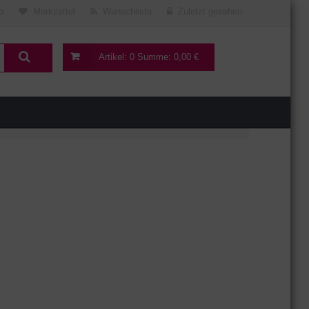
o
Merkzettel
Wunschliste
Zuletzt gesehen
Artikel:
0
Summe:
0,00 €