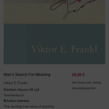
Man’s Search For Meaning
16,50 €
Viktor E Frankl
Alle Preise inkl. MwSt|
Versandkostenfrei
Random House UK Ltd
Taschenbuch
Sofort lieferbar
The moving true story of psychiatrist and Holocaust survivor Viktor Frankl's time as a prisoner i...