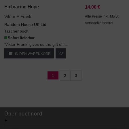
Embracing Hope
14,00 €
Viktor E Frankl
Alle Preise inkl. MwSt|
Versandkostenfrei
Random House UK Ltd
Taschenbuch
Sofort lieferbar
'Viktor Frankl gives us the gift of looking at everything in life as an opportunity' - Edith Eger...
IN DEN WARENKORB
1
2
3
Über buchnord
+